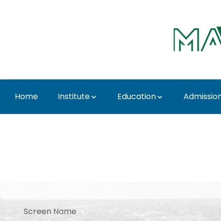
Skip to Main Content
Home
Institute
Education
Admissio
Log in - Institute fo
Sign In
Screen Name