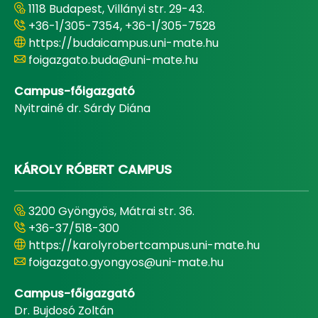
1118 Budapest, Villányi str. 29-43.
+36-1/305-7354, +36-1/305-7528
https://budaicampus.uni-mate.hu
foigazgato.buda@uni-mate.hu
Campus-főigazgató
Nyitrainé dr. Sárdy Diána
KÁROLY RÓBERT CAMPUS
3200 Gyöngyös, Mátrai str. 36.
+36-37/518-300
https://karolyrobertcampus.uni-mate.hu
foigazgato.gyongyos@uni-mate.hu
Campus-főigazgató
Dr. Bujdosó Zoltán