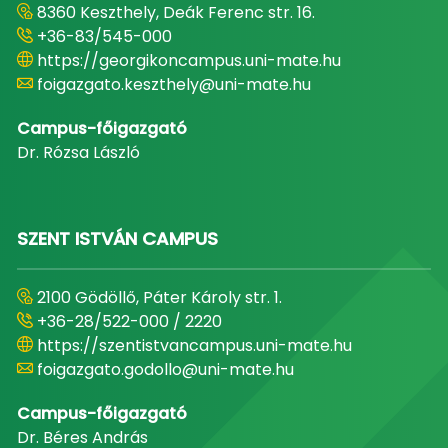
8360 Keszthely, Deák Ferenc str. 16.
+36-83/545-000
https://georgikoncampus.uni-mate.hu
foigazgato.keszthely@uni-mate.hu
Campus-főigazgató
Dr. Rózsa László
SZENT ISTVÁN CAMPUS
2100 Gödöllő, Páter Károly str. 1.
+36-28/522-000 / 2220
https://szentistvancampus.uni-mate.hu
foigazgato.godollo@uni-mate.hu
Campus-főigazgató
Dr. Béres András